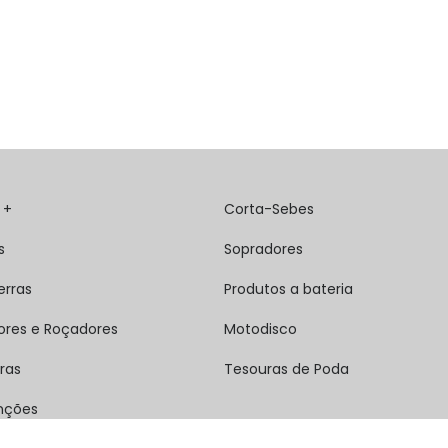
 +
Corta-Sebes
s
Sopradores
erras
Produtos a bateria
ores e Roçadores
Motodisco
ras
Tesouras de Poda
nções