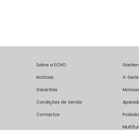
Sobre a ECHO
Garden
Notícias
X-Serie
Garantias
Motoss
Condições de Venda
Aparad
Contactos
Podado
Multifu