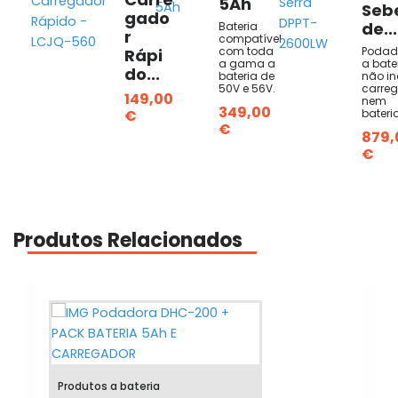
5Ah
Seb
gado
de...
Bateria
r
compatível
com toda
Podad
Rápi
a gama a
a bater
do...
bateria de
não in
50V e 56V.
carre
149,00
nem
349,00
€
bateria
€
879,
€
Produtos Relacionados
Produtos a bateria